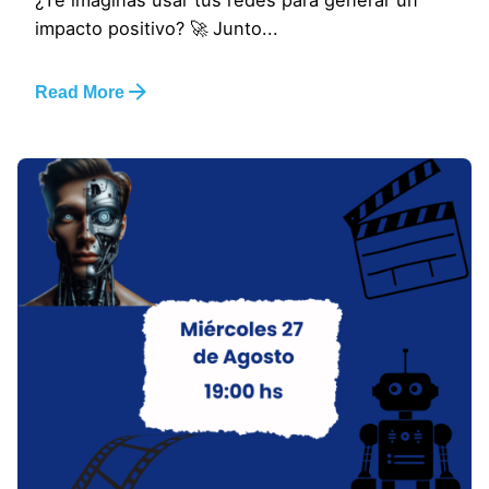
¿Te imaginas usar tus redes para generar un
impacto positivo? 🚀 Junto...
Read More