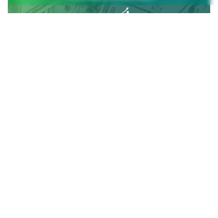
15 de abril de 2025
1 min read
Invertir de forma práctica
La inscripción será confirmada vía WhatsApp
junto con la ubicación
Read More